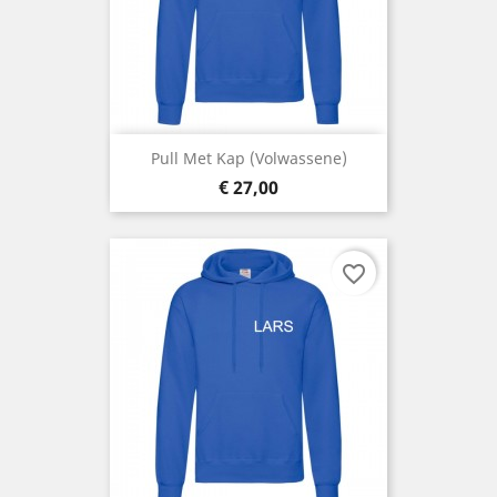
Pull Met Kap (volwassene)
Prijs
€ 27,00
favorite_border