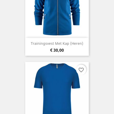
Trainingsvest Met Kap (heren)
Prijs
€ 30,00
favorite_border