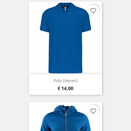
favorite_border
Polo (heren)
Prijs
€ 14,00
favorite_border