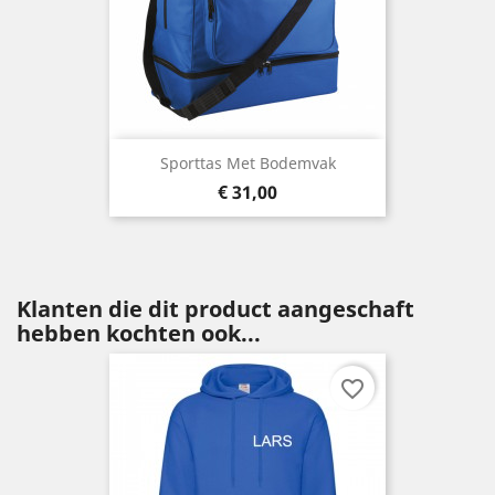
Sporttas Met Bodemvak
Prijs
€ 31,00
Klanten die dit product aangeschaft
hebben kochten ook...
favorite_border