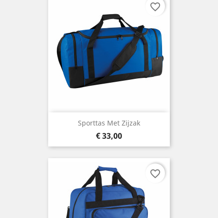
favorite_border
Sporttas Met Zijzak
Prijs
€ 33,00
favorite_border